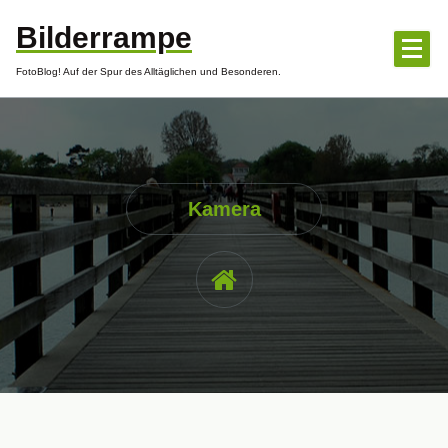
Zum
Bilderrampe
Inhalt
springen
FotoBlog! Auf der Spur des Alltäglichen und Besonderen.
Kamera