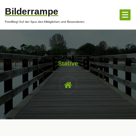
Zum
Bilderrampe
Inhalt
springen
FotoBlog! Auf der Spur des Alltäglichen und Besonderen.
Stative