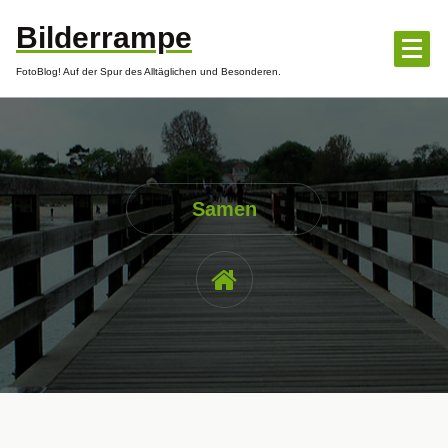
Zum
Bilderrampe
Inhalt
springen
FotoBlog! Auf der Spur des Alltäglichen und Besonderen.
Samen