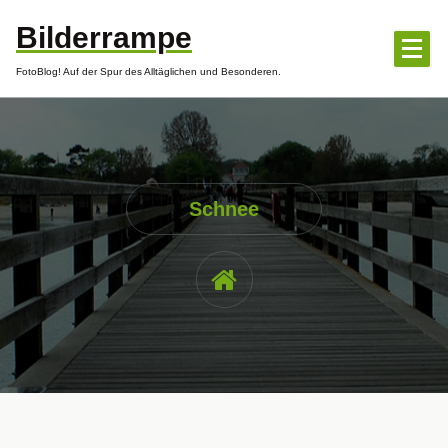
Zum
Bilderrampe
Inhalt
springen
FotoBlog! Auf der Spur des Alltäglichen und Besonderen.
Schnee