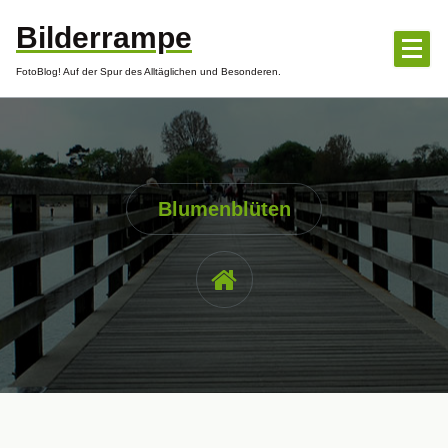
Zum
Bilderrampe
Inhalt
springen
FotoBlog! Auf der Spur des Alltäglichen und Besonderen.
Blumenblüten