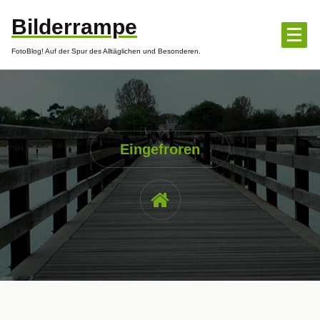
Zum
Bilderrampe
Inhalt
springen
FotoBlog! Auf der Spur des Alltäglichen und Besonderen.
Eingefroren