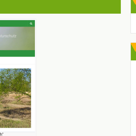
Ar
h“