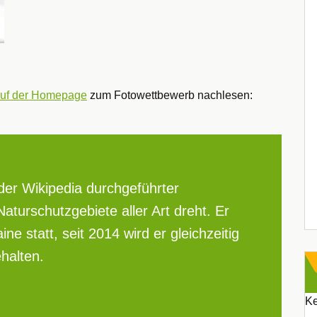
uf der Homepage
zum Fotowettbewerb nachlesen:
 der Wikipedia durchgeführter
turschutzgebiete aller Art dreht. Er
ne statt, seit 2014 wird er gleichzeitig
halten.
Ke